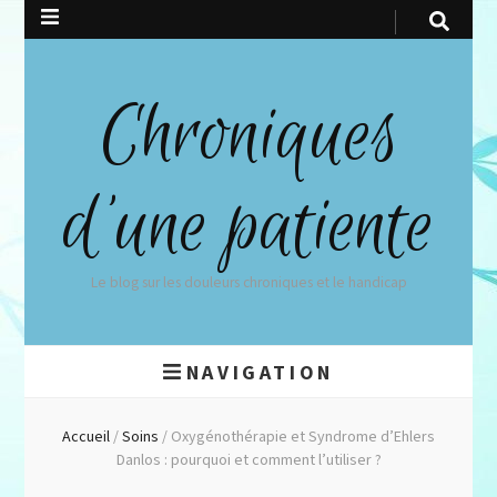
Chroniques
d'une patiente
Le blog sur les douleurs chroniques et le handicap
NAVIGATION
Accueil
/
Soins
/
Oxygénothérapie et Syndrome d’Ehlers
Danlos : pourquoi et comment l’utiliser ?