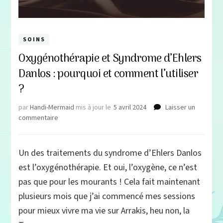
SOINS
Oxygénothérapie et Syndrome d’Ehlers
Danlos : pourquoi et comment l’utiliser
?
par
Handi-Mermaid
mis à jour le
5 avril 2024
Laisser un
sur
commentaire
Oxygénothérapie
et
Syndrome
Un des traitements du syndrome d’Ehlers Danlos
d’Ehlers
est l’oxygénothérapie. Et oui, l’oxygène, ce n’est
Danlos
:
pas que pour les mourants ! Cela fait maintenant
pourquoi
plusieurs mois que j’ai commencé mes sessions
et
pour mieux vivre ma vie sur Arrakis, heu non, la
comment
l’utiliser