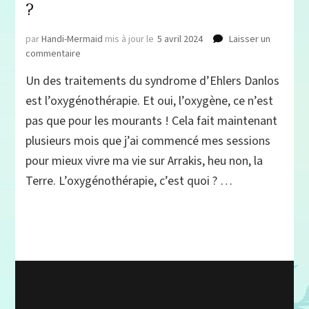
?
par
Handi-Mermaid
mis à jour le
5 avril 2024
Laisser un
sur
commentaire
Oxygénothérapie
Un des traitements du syndrome d’Ehlers Danlos
et
Syndrome
est l’oxygénothérapie. Et oui, l’oxygène, ce n’est
d’Ehlers
pas que pour les mourants ! Cela fait maintenant
Danlos
plusieurs mois que j’ai commencé mes sessions
:
pourquoi
pour mieux vivre ma vie sur Arrakis, heu non, la
et
Terre. L’oxygénothérapie, c’est quoi ? …
comment
l’utiliser
?