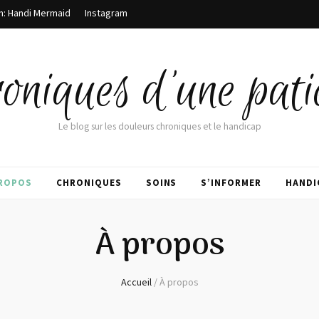
m: Handi Mermaid
Instagram
oniques d'une pati
Le blog sur les douleurs chroniques et le handicap
PROPOS
CHRONIQUES
SOINS
S’INFORMER
HANDI
À propos
Accueil
/
À propos