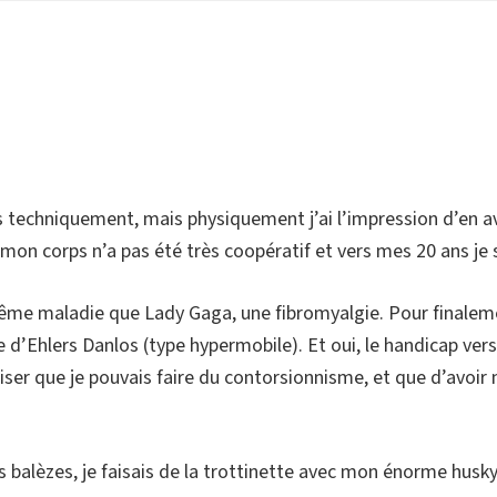
techniquement, mais physiquement j’ai l’impression d’en avoi
is mon corps n’a pas été très coopératif et vers mes 20 ans j
ême maladie que Lady Gaga, une fibromyalgie. Pour finaleme
 d’Ehlers Danlos (type hypermobile). Et oui, le handicap versi
liser que je pouvais faire du contorsionnisme, et que d’avoir m
s balèzes, je faisais de la trottinette avec mon énorme husky