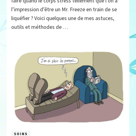
faire quand le corps stress tellement que l’on a
objectif
l’impression d’être un Mr. Freeze en train de se
corps
en
liquéfier ? Voici quelques une de mes astuces,
bonne
outils et méthodes de …
santé,
comment
on
fait
?
SOINS