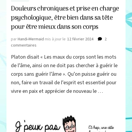
Douleurs chroniques et prise en charge
psychologique, être bien dans sa tête
pour être mieux dans son corps
par
Handi-Mermaid
mis à jour le
12 février 2024
2
sur
commentaires
Douleurs
Platon disait « Les maux du corps sont les mots
chroniques
et
de l’âme, ainsi on ne doit pas chercher à guérir le
prise
corps sans guérir l’âme ». Qu’on puisse guérir ou
en
non, faire un travail de l’esprit est essentiel pour
charge
psychologique,
vivre en paix et apprécier de nouveau le …
être
bien
dans
sa
tête
pour
être