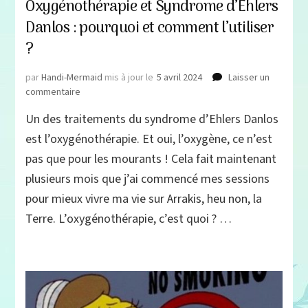
Oxygénothérapie et Syndrome d’Ehlers
Danlos : pourquoi et comment l’utiliser
?
par
Handi-Mermaid
mis à jour le
5 avril 2024
Laisser un
sur
commentaire
Oxygénothérapie
Un des traitements du syndrome d’Ehlers Danlos
et
Syndrome
est l’oxygénothérapie. Et oui, l’oxygène, ce n’est
d’Ehlers
pas que pour les mourants ! Cela fait maintenant
Danlos
plusieurs mois que j’ai commencé mes sessions
:
pourquoi
pour mieux vivre ma vie sur Arrakis, heu non, la
et
Terre. L’oxygénothérapie, c’est quoi ? …
comment
l’utiliser
?