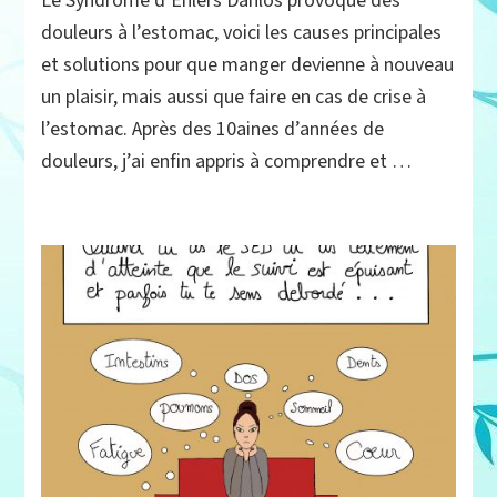
Le Syndrome d’Ehlers Danlos provoque des
et
estomac :
douleurs à l’estomac, voici les causes principales
conseils,
et solutions pour que manger devienne à nouveau
explications
un plaisir, mais aussi que faire en cas de crise à
et
témoignage,
l’estomac. Après des 10aines d’années de
quand
douleurs, j’ai enfin appris à comprendre et …
l’appétit
va
pas