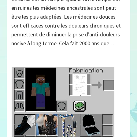
&
en ruines les médecines ancestrales sont peut
médecines
être les plus adaptées. Les médecines douces
alternatives
sont efficaces contre les douleurs chroniques et
pour
soulager
permettent de diminuer la prise d’anti-douleurs
les
nocive à long terme. Cela fait 2000 ans que …
douleurs
chroniques,
les
soins
non
violents
quand
le
corps
est
un
champ
de
bataille