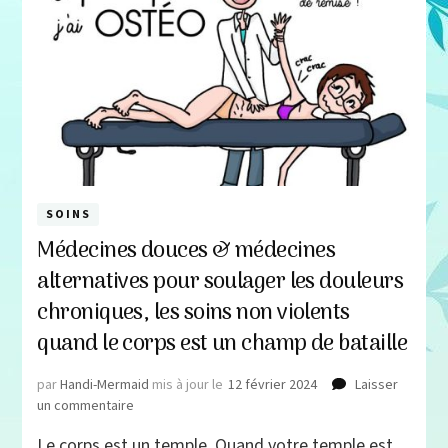
mieux
dans
son
corps
SOINS
Médecines douces & médecines
alternatives pour soulager les douleurs
chroniques, les soins non violents
quand le corps est un champ de bataille
par
Handi-Mermaid
mis à jour le
12 février 2024
Laisser
sur
un commentaire
Médecines
Le corps est un temple. Quand votre temple est
douces