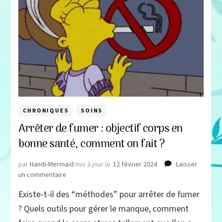
CHRONIQUES
SOINS
Arrêter de fumer : objectif corps en
bonne santé, comment on fait ?
par
Handi-Mermaid
mis à jour le
12 février 2024
Laisser
sur
un commentaire
Arrêter
Existe-t-il des “méthodes” pour arrêter de fumer
de
fumer
? Quels outils pour gérer le manque, comment
: