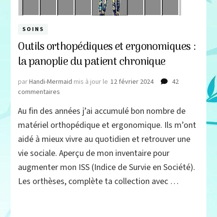
SOINS
Outils orthopédiques et ergonomiques :
la panoplie du patient chronique
par
Handi-Mermaid
mis à jour le
12 février 2024
42
sur
commentaires
Outils
Au fin des années j’ai accumulé bon nombre de
orthopédiques
et
matériel orthopédique et ergonomique. Ils m’ont
ergonomiques :
aidé à mieux vivre au quotidien et retrouver une
la
vie sociale. Aperçu de mon inventaire pour
panoplie
du
augmenter mon ISS (Indice de Survie en Société).
patient
Les orthèses, complète ta collection avec …
chronique