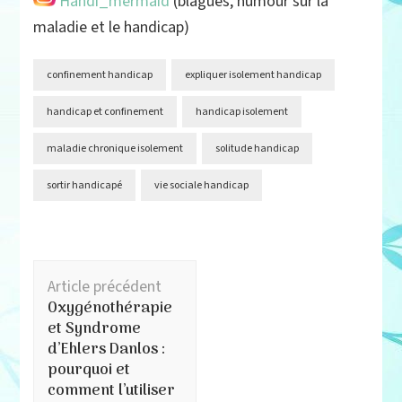
Handi_mermaid
(blagues, humour sur la
maladie et le handicap)
confinement handicap
expliquer isolement handicap
handicap et confinement
handicap isolement
maladie chronique isolement
solitude handicap
sortir handicapé
vie sociale handicap
Navigation
Article précédent
d'article
Oxygénothérapie
et Syndrome
d’Ehlers Danlos :
pourquoi et
comment l’utiliser