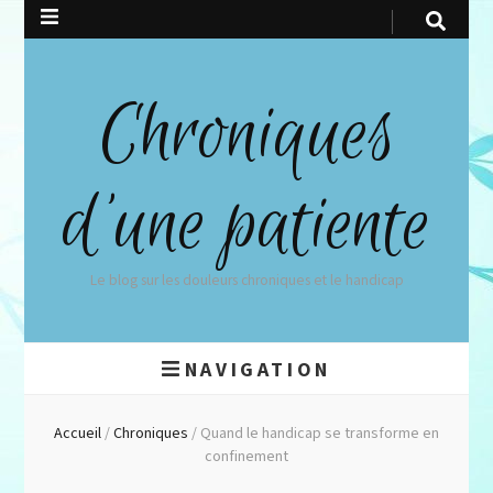
Chroniques
d'une patiente
Le blog sur les douleurs chroniques et le handicap
NAVIGATION
Accueil
/
Chroniques
/
Quand le handicap se transforme en
confinement