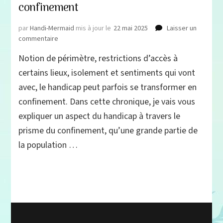
confinement
par
Handi-Mermaid
mis à jour le
22 mai 2025
Laisser un
sur
commentaire
Quand
Notion de périmètre, restrictions d’accès à
le
handicap
certains lieux, isolement et sentiments qui vont
se
avec, le handicap peut parfois se transformer en
transforme
confinement. Dans cette chronique, je vais vous
en
confinement
expliquer un aspect du handicap à travers le
prisme du confinement, qu’une grande partie de
la population …