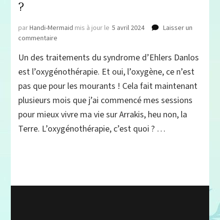
?
par
Handi-Mermaid
mis à jour le
5 avril 2024
Laisser un
sur
commentaire
Oxygénothérapie
Un des traitements du syndrome d’Ehlers Danlos
et
Syndrome
est l’oxygénothérapie. Et oui, l’oxygène, ce n’est
d’Ehlers
pas que pour les mourants ! Cela fait maintenant
Danlos
plusieurs mois que j’ai commencé mes sessions
:
pourquoi
pour mieux vivre ma vie sur Arrakis, heu non, la
et
Terre. L’oxygénothérapie, c’est quoi ? …
comment
l’utiliser
?