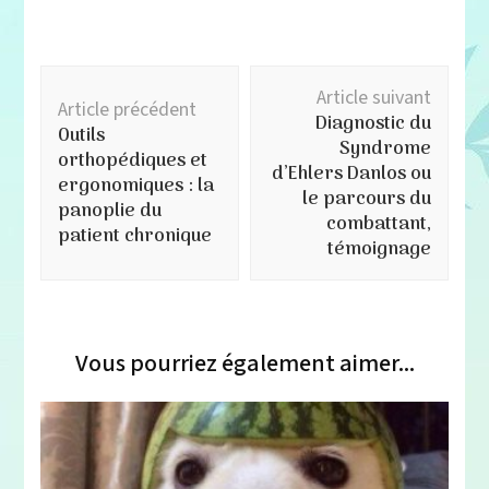
Navigation
Article suivant
d'article
Article précédent
Diagnostic du
Outils
Syndrome
orthopédiques et
d’Ehlers Danlos ou
ergonomiques : la
le parcours du
panoplie du
combattant,
patient chronique
témoignage
Vous pourriez également aimer...