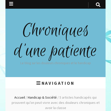
Chroniques
d'une patiente
Le blog sur les douleurs chroniques et le handicap
NAVIGATION
Accueil
/
Handicap & Société
/
5 artistes handicapés qui
prouvent qu’on peut vivre avec des douleurs chroniques et
avoir la classe