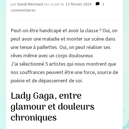
par
Handi-Mermaid
mis à jour le
12 février 2024
3
sur
commentaires
5
artistes
handicapés
Peut-on être handicapé et avoir la classe ? Oui, on
qui
peut avoir une maladie et monter sur scène dans
prouvent
qu’on
une tenue à paillettes. Oui, on peut réaliser ses
peut
rêves même avec un corps douloureux.
vivre
J’ai sélectionné 5 artistes qui nous montrent que
avec
des
nos souffrances peuvent être une force, source de
douleurs
poésie et de dépassement de soi.
chroniques
et
Lady Gaga, entre
avoir
la
glamour et douleurs
classe
chroniques