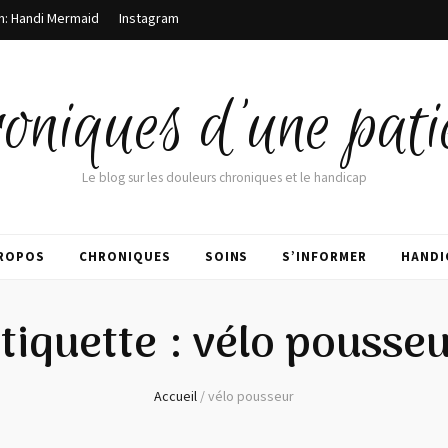
m: Handi Mermaid
Instagram
oniques d'une pati
Le blog sur les douleurs chroniques et le handicap
PROPOS
CHRONIQUES
SOINS
S’INFORMER
HANDI
tiquette :
vélo pousse
Accueil
/
vélo pousseur