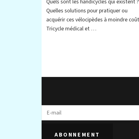
Quels sont les handicycles qui existent ?
les
handicycles,
Quelles solutions pour pratiquer ou
entre
acquérir ces vélocipèdes à moindre coût
tricycle
médical,
Tricycle médical et …
handbike
et
monopousseur
ABONNEMENT