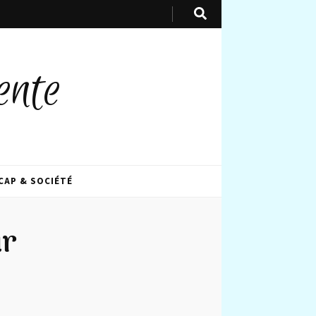
ente
CAP & SOCIÉTÉ
ur