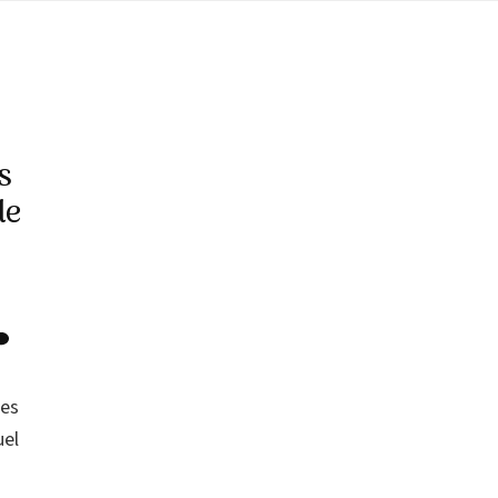
s
le
des
uel