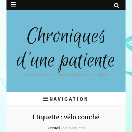
Chroniques
d'une patiente
Le blog sur les douleurs chroniques et le handicap
NAVIGATION
Étiquette :
vélo couché
Accueil
/
vélo couché