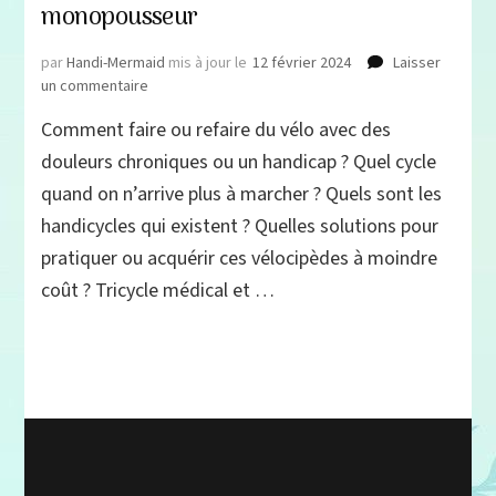
monopousseur
par
Handi-Mermaid
mis à jour le
12 février 2024
Laisser
sur
un commentaire
Vélo
Comment faire ou refaire du vélo avec des
&
Handicap
douleurs chroniques ou un handicap ? Quel cycle
:
quand on n’arrive plus à marcher ? Quels sont les
tous
handicycles qui existent ? Quelles solutions pour
les
handicycles,
pratiquer ou acquérir ces vélocipèdes à moindre
entre
coût ? Tricycle médical et …
tricycle
médical,
handbike
et
monopousseur