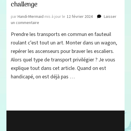
challenge
par
Handi-Mermaid
mis à jour le
12 février 2024
Laisser
sur
un commentaire
Transports
Prendre les transports en commun en fauteuil
en
commun
roulant c’est tout un art. Monter dans un wagon,
en
repérer les ascenseurs pour braver les escaliers.
fauteuil
Alors quel type de transport privilégier ? Je vous
roulant,
RER,
explique tout dans cet article. Quand on est
bus,
handicapé, on est déjà pas …
métro,
tram,
un
challenge