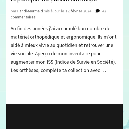
par
Handi-Mermaid
mis à jour le
12 février 2024
42
sur
commentaires
Outils
Au fin des années j’ai accumulé bon nombre de
orthopédiques
et
matériel orthopédique et ergonomique. Ils m’ont
ergonomiques :
aidé à mieux vivre au quotidien et retrouver une
la
vie sociale. Aperçu de mon inventaire pour
panoplie
du
augmenter mon ISS (Indice de Survie en Société).
patient
Les orthèses, complète ta collection avec …
chronique