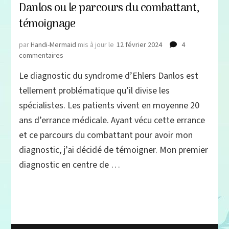
Danlos ou le parcours du combattant,
témoignage
par
Handi-Mermaid
mis à jour le
12 février 2024
4
sur
commentaires
Diagnostic
Le diagnostic du syndrome d’Ehlers Danlos est
du
Syndrome
tellement problématique qu’il divise les
d’Ehlers
spécialistes. Les patients vivent en moyenne 20
Danlos
ans d’errance médicale. Ayant vécu cette errance
ou
le
et ce parcours du combattant pour avoir mon
parcours
diagnostic, j’ai décidé de témoigner. Mon premier
du
combattant,
diagnostic en centre de …
témoignage