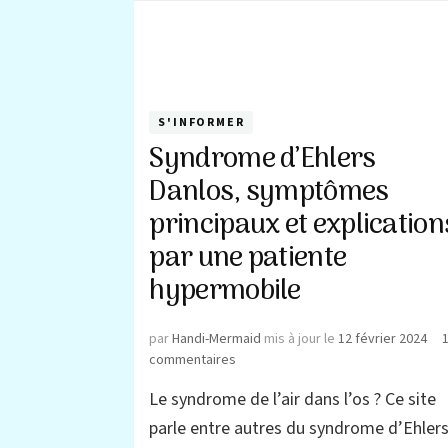
S'INFORMER
Syndrome d’Ehlers
Danlos, symptômes
principaux et explication
par une patiente
hypermobile
par
Handi-Mermaid
mis à jour le
12 février 2024
sur
commentaires
Syndrome
Le syndrome de l’air dans l’os ? Ce site
d’Ehlers
Danlos,
parle entre autres du syndrome d’Ehler
symptômes