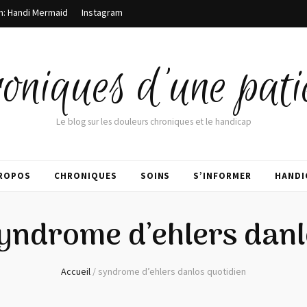
m: Handi Mermaid
Instagram
oniques d'une pati
Le blog sur les douleurs chroniques et le handicap
PROPOS
CHRONIQUES
SOINS
S’INFORMER
HANDI
yndrome d’ehlers danl
Accueil
/
syndrome d’ehlers danlos quotidien