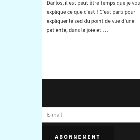
Danlos, il est peut être temps que je vo
principaux
explique ce que c’est ! C’est parti pour
et
explications
expliquer le sed du point de vue d’une
par
patiente, dans la joie et …
une
patiente
hypermobile
ABONNEMENT