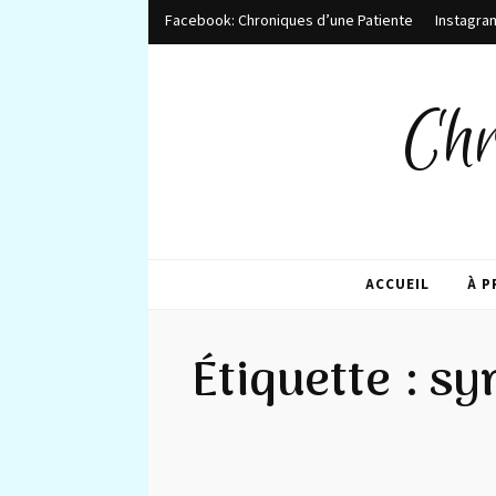
Facebook: Chroniques d’une Patiente
Instagra
Chr
ACCUEIL
À 
Étiquette :
sy