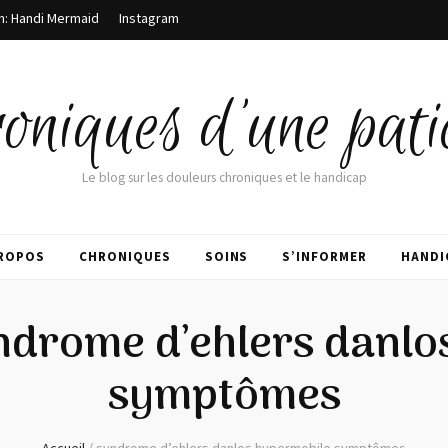
m: Handi Mermaid
Instagram
oniques d'une pati
Le blog sur les douleurs chroniques et le handicap
PROPOS
CHRONIQUES
SOINS
S’INFORMER
HANDI
ndrome d’ehlers danlo
symptômes