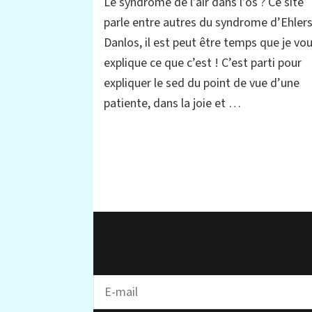
Le syndrome de l’air dans l’os ? Ce site
d’Ehlers
Danlos,
parle entre autres du syndrome d’Ehler
symptômes
Danlos, il est peut être temps que je vo
principaux
explique ce que c’est ! C’est parti pour
et
explications
expliquer le sed du point de vue d’une
par
patiente, dans la joie et …
une
patiente
hypermobile