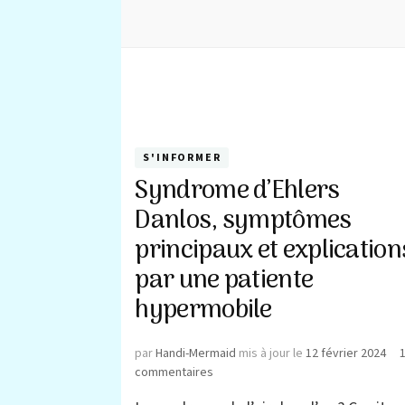
S'INFORMER
Syndrome d’Ehlers
Danlos, symptômes
principaux et explication
par une patiente
hypermobile
par
Handi-Mermaid
mis à jour le
12 février 2024
sur
commentaires
Syndrome