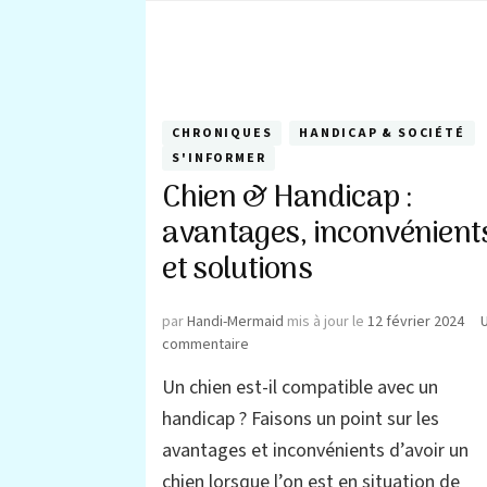
CHRONIQUES
HANDICAP & SOCIÉTÉ
S'INFORMER
Chien & Handicap :
avantages, inconvénient
et solutions
par
Handi-Mermaid
mis à jour le
12 février 2024
sur
commentaire
Chien
Un chien est-il compatible avec un
&
Handicap
handicap ? Faisons un point sur les
:
avantages et inconvénients d’avoir un
avantages,
chien lorsque l’on est en situation de
inconvénients