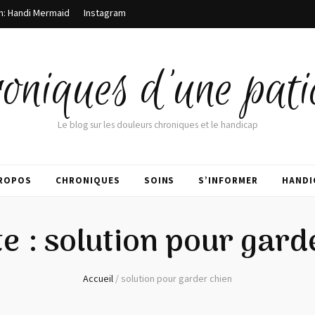
m: Handi Mermaid
Instagram
oniques d'une pati
Le blog sur les douleurs chroniques et le handicap
PROPOS
CHRONIQUES
SOINS
S’INFORMER
HANDI
te :
solution pour gard
Accueil
/
solution pour garder chien