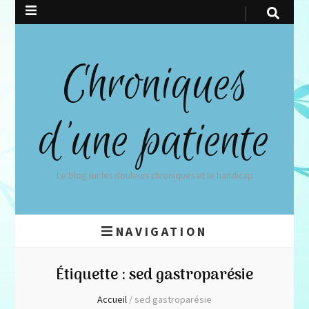
Chroniques
d'une patiente
Le blog sur les douleurs chroniques et le handicap
NAVIGATION
Étiquette :
sed gastroparésie
Accueil
/
sed gastroparésie