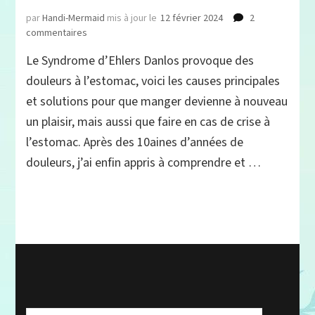
par
Handi-Mermaid
mis à jour le
12 février 2024
2
sur
commentaires
Sed
Le Syndrome d’Ehlers Danlos provoque des
et
estomac :
douleurs à l’estomac, voici les causes principales
conseils,
et solutions pour que manger devienne à nouveau
explications
un plaisir, mais aussi que faire en cas de crise à
et
témoignage,
l’estomac. Après des 10aines d’années de
quand
douleurs, j’ai enfin appris à comprendre et …
l’appétit
va
pas