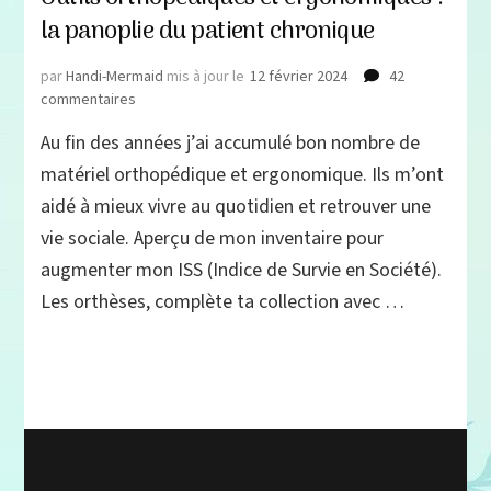
la panoplie du patient chronique
par
Handi-Mermaid
mis à jour le
12 février 2024
42
sur
commentaires
Outils
Au fin des années j’ai accumulé bon nombre de
orthopédiques
et
matériel orthopédique et ergonomique. Ils m’ont
ergonomiques :
aidé à mieux vivre au quotidien et retrouver une
la
vie sociale. Aperçu de mon inventaire pour
panoplie
du
augmenter mon ISS (Indice de Survie en Société).
patient
Les orthèses, complète ta collection avec …
chronique