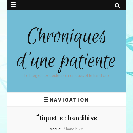
Chroniques
d'une patiente
Le blog sur les douleurs chroniques et le handicap
NAVIGATION
Étiquette :
handibike
Accueil
/
handibike