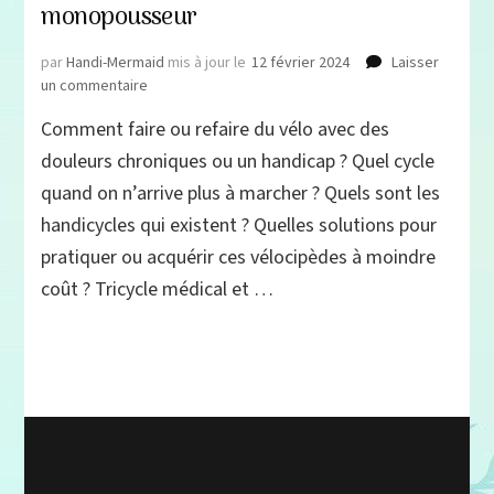
monopousseur
par
Handi-Mermaid
mis à jour le
12 février 2024
Laisser
sur
un commentaire
Vélo
Comment faire ou refaire du vélo avec des
&
Handicap
douleurs chroniques ou un handicap ? Quel cycle
:
quand on n’arrive plus à marcher ? Quels sont les
tous
handicycles qui existent ? Quelles solutions pour
les
handicycles,
pratiquer ou acquérir ces vélocipèdes à moindre
entre
coût ? Tricycle médical et …
tricycle
médical,
handbike
et
monopousseur