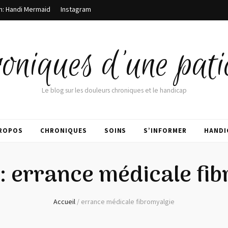
m: Handi Mermaid
Instagram
oniques d'une pati
Le blog sur les douleurs chroniques et le handicap
PROPOS
CHRONIQUES
SOINS
S’INFORMER
HANDI
 :
errance médicale fi
Accueil
/
errance médicale fibromyalgie