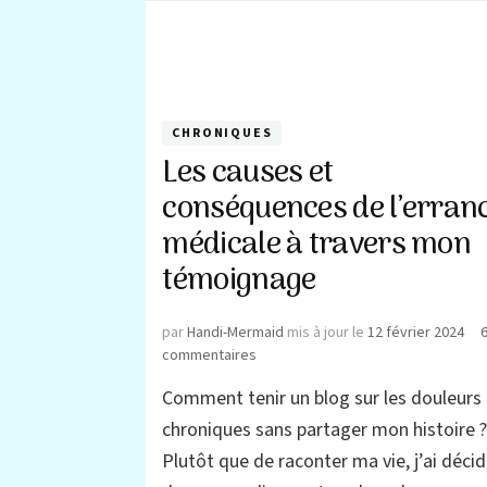
CHRONIQUES
Les causes et
conséquences de l’erran
médicale à travers mon
témoignage
par
Handi-Mermaid
mis à jour le
12 février 2024
sur
commentaires
Les
Comment tenir un blog sur les douleurs
causes
et
chroniques sans partager mon histoire 
conséquences
Plutôt que de raconter ma vie, j’ai déci
de