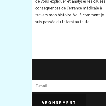
de vous expliquer et analyser les causes
l’errance
médicale
conséquences de l’errance médicale à
à
travers mon histoire. Voilà comment je
travers
mon
suis passée du tatami au fauteuil …
témoignage
ABONNEMENT