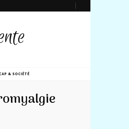
ente
CAP & SOCIÉTÉ
bromyalgie