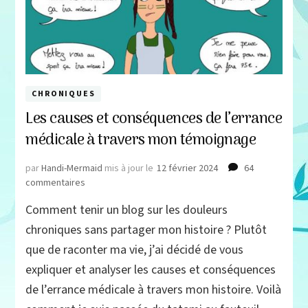
CHRONIQUES
Les causes et conséquences de l’errance
médicale à travers mon témoignage
par
Handi-Mermaid
mis à jour le
12 février 2024
64
sur
commentaires
Les
Comment tenir un blog sur les douleurs
causes
et
chroniques sans partager mon histoire ? Plutôt
conséquences
que de raconter ma vie, j’ai décidé de vous
de
expliquer et analyser les causes et conséquences
l’errance
médicale
de l’errance médicale à travers mon histoire. Voilà
à