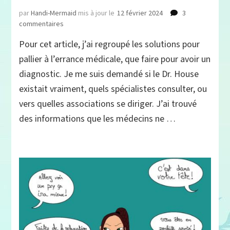
par
Handi-Mermaid
mis à jour le
12 février 2024
3
sur
commentaires
Que
Pour cet article, j’ai regroupé les solutions pour
faire
en
pallier à l’errance médicale, que faire pour avoir un
cas
diagnostic. Je me suis demandé si le Dr. House
d’errance
existait vraiment, quels spécialistes consulter, ou
médicale ?
vers quelles associations se diriger. J’ai trouvé
des informations que les médecins ne …