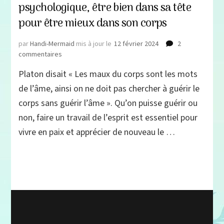
psychologique, être bien dans sa tête
pour être mieux dans son corps
par
Handi-Mermaid
mis à jour le
12 février 2024
2
sur
commentaires
Douleurs
Platon disait « Les maux du corps sont les mots
chroniques
et
de l’âme, ainsi on ne doit pas chercher à guérir le
prise
corps sans guérir l’âme ». Qu’on puisse guérir ou
en
non, faire un travail de l’esprit est essentiel pour
charge
psychologique,
vivre en paix et apprécier de nouveau le …
être
bien
dans
sa
tête
pour
être
mieux
dans