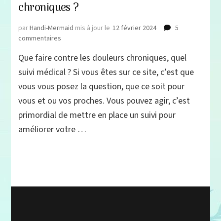
chroniques ?
par
Handi-Mermaid
mis à jour le
12 février 2024
5
sur
commentaires
Quel
Que faire contre les douleurs chroniques, quel
suivi
pour
suivi médical ? Si vous êtes sur ce site, c’est que
les
vous vous posez la question, que ce soit pour
douleurs
vous et ou vos proches. Vous pouvez agir, c’est
chroniques ?
primordial de mettre en place un suivi pour
améliorer votre …