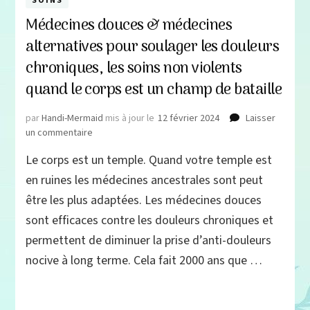
SOINS
Médecines douces & médecines
alternatives pour soulager les douleurs
chroniques, les soins non violents
quand le corps est un champ de bataille
par
Handi-Mermaid
mis à jour le
12 février 2024
Laisser
sur
un commentaire
Médecines
Le corps est un temple. Quand votre temple est
douces
&
en ruines les médecines ancestrales sont peut
médecines
être les plus adaptées. Les médecines douces
alternatives
sont efficaces contre les douleurs chroniques et
pour
soulager
permettent de diminuer la prise d’anti-douleurs
les
nocive à long terme. Cela fait 2000 ans que …
douleurs
chroniques,
les
soins