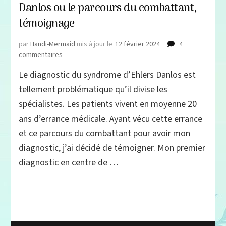
Danlos ou le parcours du combattant,
témoignage
par
Handi-Mermaid
mis à jour le
12 février 2024
4
sur
commentaires
Diagnostic
Le diagnostic du syndrome d’Ehlers Danlos est
du
Syndrome
tellement problématique qu’il divise les
d’Ehlers
spécialistes. Les patients vivent en moyenne 20
Danlos
ans d’errance médicale. Ayant vécu cette errance
ou
le
et ce parcours du combattant pour avoir mon
parcours
diagnostic, j’ai décidé de témoigner. Mon premier
du
combattant,
diagnostic en centre de …
témoignage