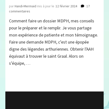
par
Handi-Mermaid
mis à jour le
12 février 2024
17
sur
commentaires
Comment
Comment faire un dossier MDPH, mes conseils
faire
une
pour le préparer et le remplir. Je vous partage
demande
mon expérience de patiente et mon témoignage.
MDPH,
Faire une demande MDPH, c’est une épopée
conseils
et
digne des légendes arthuriennes. Obtenir l’AAH
témoignages
équivaut à trouver le saint Graal. Alors on
s’équipe, …