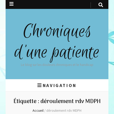
Chroniques
d'une patiente
Le blog sur les douleurs chroniques et le handicap
NAVIGATION
Étiquette :
déroulement rdv MDPH
Accueil
/
déroulement rdv MDPH