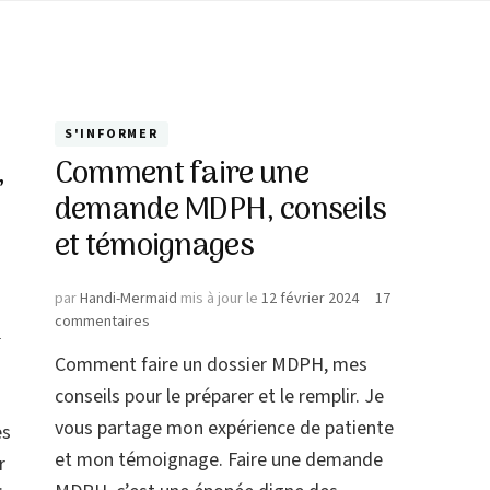
S'INFORMER
,
Comment faire une
demande MDPH, conseils
et témoignages
par
Handi-Mermaid
mis à jour le
12 février 2024
17
sur
commentaires
2
Comment
Comment faire un dossier MDPH, mes
faire
une
conseils pour le préparer et le remplir. Je
demande
vous partage mon expérience de patiente
es
MDPH,
et mon témoignage. Faire une demande
conseils
r
et