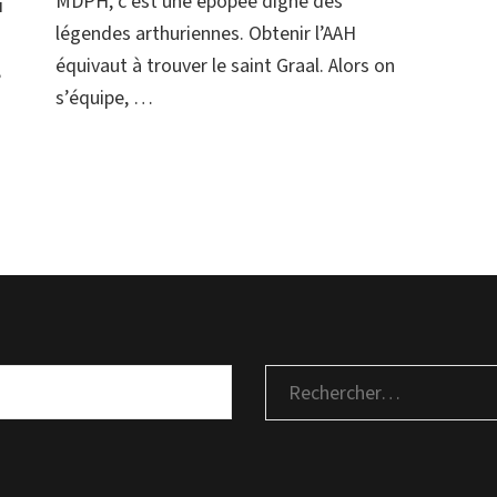
MDPH, c’est une épopée digne des
i
témoignages
légendes arthuriennes. Obtenir l’AAH
équivaut à trouver le saint Graal. Alors on
,
s’équipe, …
Rechercher :