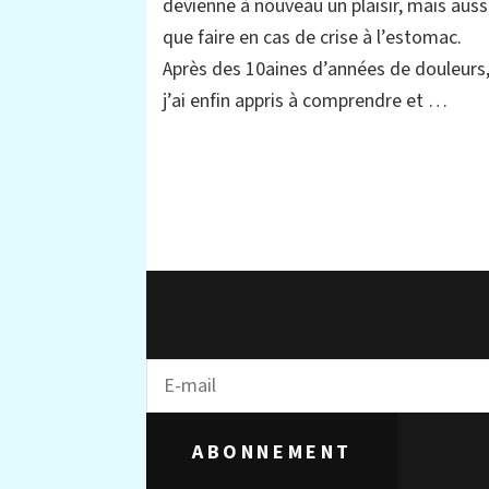
devienne à nouveau un plaisir, mais auss
et
témoignage,
que faire en cas de crise à l’estomac.
quand
Après des 10aines d’années de douleurs
l’appétit
va
j’ai enfin appris à comprendre et …
pas
ABONNEMENT