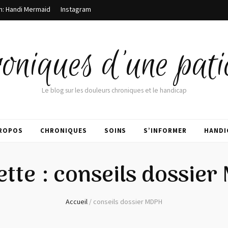
m: Handi Mermaid
Instagram
oniques d'une pati
Le blog sur les douleurs chroniques et le handicap
PROPOS
CHRONIQUES
SOINS
S’INFORMER
HANDI
ette :
conseils dossie
Accueil
/
conseils dossier MDPH