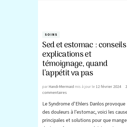
SOINS
Sed et estomac : conseils
explications et
témoignage, quand
l’appétit va pas
par
Handi-Mermaid
mis à jour le
12 février 2024
sur
commentaires
Sed
Le Syndrome d’Ehlers Danlos provoque
et
estomac :
des douleurs à l’estomac, voici les caus
conseils,
principales et solutions pour que mange
explications