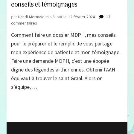
conseils et témoignages
par
Handi-Mermaid
mis à jour le
12 février 2024
17
sur
commentaires
Comment
Comment faire un dossier MDPH, mes conseils
faire
une
pour le préparer et le remplir. Je vous partage
demande
mon expérience de patiente et mon témoignage.
MDPH,
Faire une demande MDPH, c’est une épopée
conseils
et
digne des légendes arthuriennes. Obtenir l’AAH
témoignages
équivaut à trouver le saint Graal. Alors on
s’équipe, …