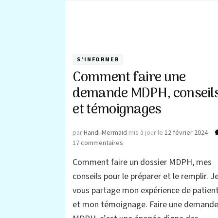
S'INFORMER
Comment faire une
demande MDPH, conseil
et témoignages
par
Handi-Mermaid
mis à jour le
12 février 2024
sur
17 commentaires
Comment
Comment faire un dossier MDPH, mes
faire
une
conseils pour le préparer et le remplir. J
demande
vous partage mon expérience de patien
MDPH,
et mon témoignage. Faire une demand
conseils
et