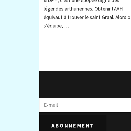
MDPH, c’est une épopée digne des
témoignages
légendes arthuriennes. Obtenir l’AAH
équivaut à trouver le saint Graal. Alors 
s’équipe, …
ABONNEMENT