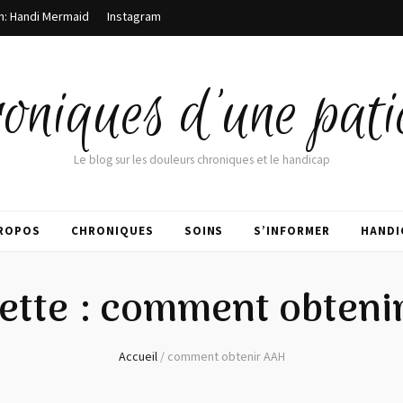
m: Handi Mermaid
Instagram
oniques d'une pati
Le blog sur les douleurs chroniques et le handicap
PROPOS
CHRONIQUES
SOINS
S’INFORMER
HANDI
ette :
comment obteni
Accueil
/
comment obtenir AAH