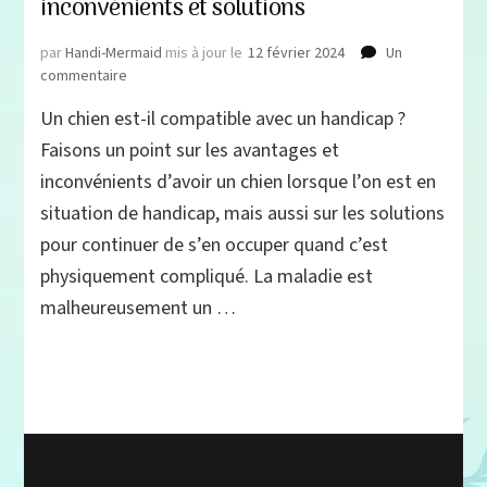
inconvénients et solutions
par
Handi-Mermaid
mis à jour le
12 février 2024
Un
sur
commentaire
Chien
Un chien est-il compatible avec un handicap ?
&
Handicap
Faisons un point sur les avantages et
:
inconvénients d’avoir un chien lorsque l’on est en
avantages,
situation de handicap, mais aussi sur les solutions
inconvénients
et
pour continuer de s’en occuper quand c’est
solutions
physiquement compliqué. La maladie est
malheureusement un …