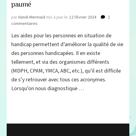
paumé
par
Handi-Mermaid
mis à jour le
12 février 2024
2
sur
commentaires
Quelles
Les aides pour les personnes en situation de
aides
quand
handicap permettent d’améliorer la qualité de vie
on
des personnes handicapées. Il en existe
est
tellement, et via des organismes différents
handicapé,
récapitulatif
(MDPH, CPAM, YMCA, ABC, etc.), qu’il est difficile
simple
de s’y retrouver avec tous ces acronymes.
quand
on
Lorsqu’on nous diagnostique …
est
paumé