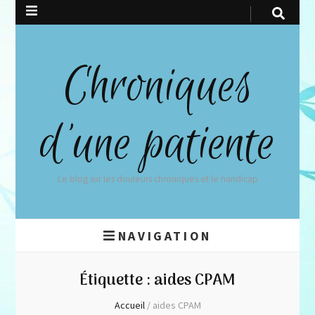
Chroniques
d'une patiente
Le blog sur les douleurs chroniques et le handicap
NAVIGATION
Étiquette :
aides CPAM
Accueil
/
aides CPAM