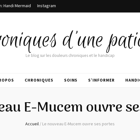
m: Handi Mermaid
Instagram
oniques d'une pati
Le blog sur les douleurs chroniques et le handicap
PROPOS
CHRONIQUES
SOINS
S’INFORMER
HANDI
eau E-Mucem ouvre se
Accueil
/
Le nouveau E-Mucem ouvre ses portes