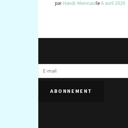
par
Handi-Mermaid
le
6 avril 2020
ABONNEMENT