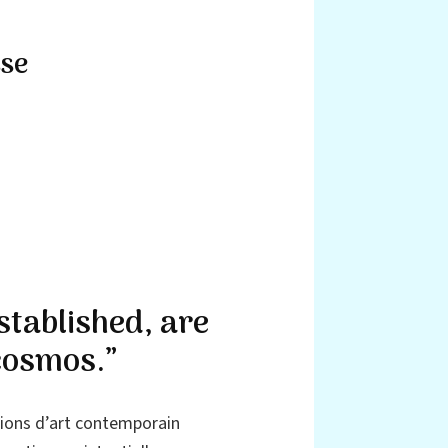
sse
tablished, are
cosmos.”
tions d’art contemporain