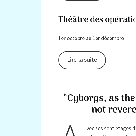
Théâtre des opérati
1er octobre au 1er décembre
Lire la suite
“Cyborgs, as th
not rever
vec ses sept étages d