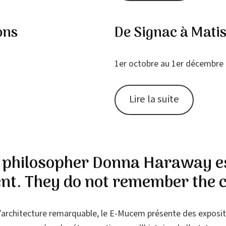
ons
De Signac à Mati
1er octobre au 1er décembre
Lire la suite
e philosopher Donna Haraway es
ent. They do not remember the 
’architecture remarquable, le E-Mucem présente des exposi