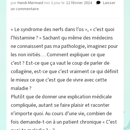
par
Handi-Mermaid
mis à jour le
12 février 2024
Laisser
sur
un commentaire
L’art
de
dire
« Le syndrome des nerfs dans l’os », « c’est quoi
n’importe
l’histamine ? » Sachant qu même des médecins
quoi
pour
ne connaissent pas ma pathologie, imaginez pour
expliquer
les non initiés… Comment expliquer ce que
sa
c’est ? Est-ce que ça vaut le coup de parler de
maladie
collagène, est-ce que c’est vraiment ce qui définit
le mieux ce que c’est que de vivre avec cette
maladie ?
Plutôt que de donner une explication médicale
compliquée, autant se faire plaisir et raconter
n’importe quoi. Au cours d’une vie, combien de
fois demande-t-on à un patient chronique « C’est