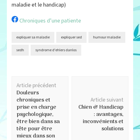
maladie et le handicap)
Chroniques d’une patiente
expliquer sa maladie
expliquer sed
humour maladie
sedh
syndrome d'ehlers danlos
Navigation
Article précédent
d'article
Douleurs
chroniques et
Article suivant
prise en charge
Chien & Handicap
psychologique,
: avantages,
être bien dans sa
inconvénients et
tête pour être
solutions
mieux dans son