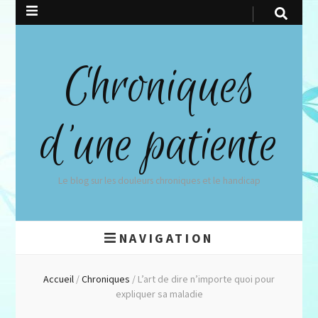
Chroniques
d'une patiente
Le blog sur les douleurs chroniques et le handicap
NAVIGATION
Accueil
/
Chroniques
/
L’art de dire n’importe quoi pour
expliquer sa maladie